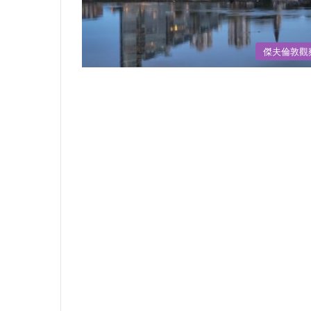
傑夫倫敦觀