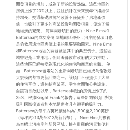
開發項目的增加，成為了新的投資熱點。這些地區的
房價上漲了20%以上，並且預計在未來幾年中繼續保
持增長。交通基礎設施的改善不僅提升了房地產價
值，也吸引了更多的商業投資和開發項目，促進了當
地經濟的繁榮。 河岸開發項目的潛力：Nine Elms和
Battersea的成功案例 除地鐵延伸外，河岸開發項目也
是倫敦周邊地區房價上漲的重要驅動因素。Nine Elms
和Battersea地區的開發就是其中的典型例子。這些區
域曾經是工業用地，但隨著倫敦市政府的大力推動，
這些地區已經轉變為現代化的住宅和商業綜合體。 例
如，Battersea發電站的重新開發項目已經成為倫敦最
大規模的都市更新計劃之一。該項目不僅提供了大量
的住宅單位，還包括商業區、零售空間和公共設施。
自該項目啟動以來，Battersea周邊的房價上漲了約
25%。根據Knight Frank的報告，這些新開發項目對於
吸引國際投資者和本地購房者具有顯著的吸引力。
Battersea的每平方英尺價格約為1,500至2,200英鎊
（每坪約213萬至312萬新台幣）。 Nine Elms則被視
為泰晤士河南岸的新興區域，擁有壯觀的河景和便利