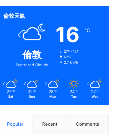
倫敦天氣
16
℃
倫敦
27º - 12º
62%
2.7 km/h
Scattered Clouds
27
32
28
24
27
℃
℃
℃
℃
℃
Sat
Sun
Mon
Tue
Wed
Popular
Recent
Comments