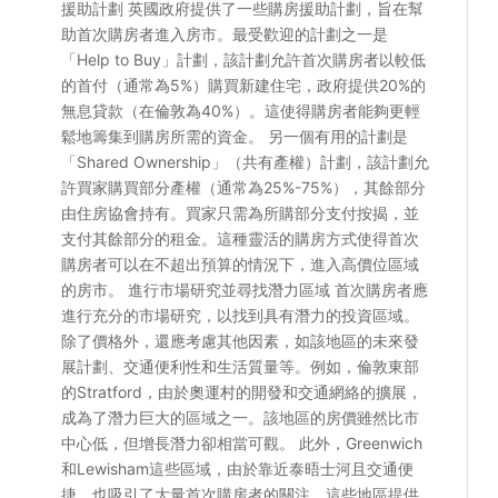
援助計劃 英國政府提供了一些購房援助計劃，旨在幫
助首次購房者進入房市。最受歡迎的計劃之一是
「Help to Buy」計劃，該計劃允許首次購房者以較低
的首付（通常為5%）購買新建住宅，政府提供20%的
無息貸款（在倫敦為40%）。這使得購房者能夠更輕
鬆地籌集到購房所需的資金。 另一個有用的計劃是
「Shared Ownership」（共有產權）計劃，該計劃允
許買家購買部分產權（通常為25%-75%），其餘部分
由住房協會持有。買家只需為所購部分支付按揭，並
支付其餘部分的租金。這種靈活的購房方式使得首次
購房者可以在不超出預算的情況下，進入高價位區域
的房市。 進行市場研究並尋找潛力區域 首次購房者應
進行充分的市場研究，以找到具有潛力的投資區域。
除了價格外，還應考慮其他因素，如該地區的未來發
展計劃、交通便利性和生活質量等。例如，倫敦東部
的Stratford，由於奧運村的開發和交通網絡的擴展，
成為了潛力巨大的區域之一。該地區的房價雖然比市
中心低，但增長潛力卻相當可觀。 此外，Greenwich
和Lewisham這些區域，由於靠近泰晤士河且交通便
捷，也吸引了大量首次購房者的關注。這些地區提供