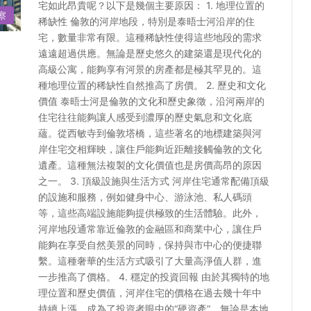
宅如此昂貴呢？以下是幾個主要原因： 1. 地理位置的
察
稀缺性 倫敦的河岸地段，特別是泰晤士河沿岸的住
宅，數量非常有限。這種稀缺性使得這些地段的需求
遠遠超過供應。無論是歷史悠久的建築還是現代化的
高級公寓，能夠享有河景的房產都是極其罕見的。這
種地理位置的稀缺性自然推高了房價。 2. 歷史和文化
價值 泰晤士河是倫敦的文化和歷史象徵，沿河兩岸的
住宅往往能夠讓人感受到濃厚的歷史氣息和文化底
蘊。從西敏寺到倫敦塔橋，這些著名的地標建築與河
岸住宅交相輝映，讓住戶能夠近距離接觸倫敦的文化
遺產。這種無法複製的文化價值也是房價高昂的原因
之一。 3. 頂級設施與生活方式 河岸住宅通常配備頂級
的設施和服務，例如健身中心、游泳池、私人碼頭
等，這些高端設施能夠提供極致的生活體驗。此外，
河岸地段通常靠近倫敦的金融區和商業中心，讓住戶
能夠在享受自然美景的同時，保持與市中心的便捷聯
繫。這種奢華的生活方式吸引了大量高淨值人群，進
一步推高了價格。 4. 穩定的投資回報 由於其獨特的地
理位置和歷史價值，河岸住宅的價格在過去幾十年中
持續上漲，成為了投資者眼中的“硬資產”。無論是本地