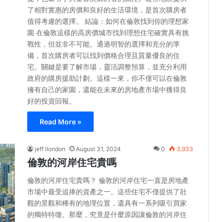
了相對實惠的房價和良好的生活環境，是首次購房者
值得考慮的選擇。 結論：如何在倫敦找到你的理想家
園 在倫敦這樣的高房價城市找到理想住宅確實具有挑
戰性，但並非不可能。通過明智的選擇和充分的準
備，首次購房者可以找到價格合理且質量優良的住
宅。關鍵是要了解市場，靈活調整預算，並充分利用
政府的購房援助計劃。這樣一來，你不僅可以在倫敦
擁有自己的家園，還能在未來的房地產市場中獲得良
好的投資回報。
Read More »
jeff ilondon
August 31, 2024
0
3,933
倫敦的河岸住宅貴嗎
倫敦的河岸住宅貴嗎？ 倫敦的河岸住宅一直是房地產
市場中最受追捧的資產之一。這些住宅不僅提供了壯
觀的景觀和稀有的地理位置，還具有一系列吸引買家
的獨特特徵。那麼，究竟是什麼原因讓倫敦的河岸住