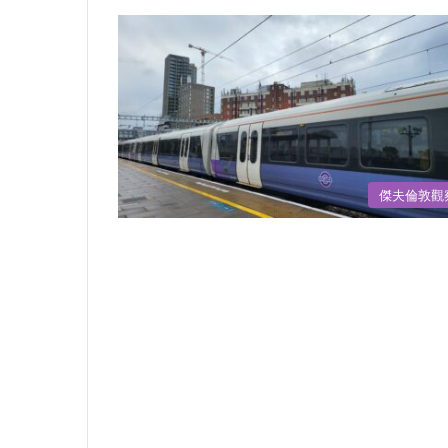
傑夫倫敦觀