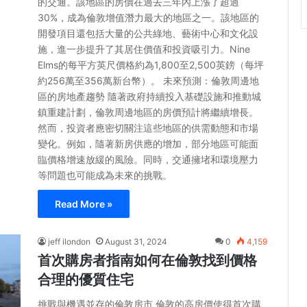
的交通。該地區的房價在過去三年內上漲了超過
30%，成為倫敦增值潛力最大的地區之一。該地區的
開發項目還包括大量的公共綠地、藝術中心和文化設
施，進一步提升了其居住價值和投資吸引力。Nine
Elms的每平方英尺價格約為1,800至2,500英鎊（每坪
約256萬至356萬新台幣）。 未來預測：倫敦周邊地
區的房地產趨勢 隨著政府持續投入基礎設施和推動城
鎮重建計劃，倫敦周邊地區的房價預計將繼續增長。
然而，投資者應密切關注這些地區的供需動態和市場
變化。例如，隨著新房供應的增加，部分地區可能面
臨價格增速放緩的風險。同時，交通擁堵和環境壓力
等問題也可能成為未來的挑戰。
Read More »
jeff ilondon
August 31, 2024
0
4,159
首次購房者指南如何在倫敦找到價格
合理的優質住宅
挑戰與機遇並存的倫敦房市 倫敦的高房價使得首次購