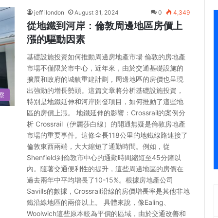
jeff ilondon
August 31, 2024
0
4,349
從地鐵到河岸：倫敦周邊地區房價上
漲的驅動因素
基礎設施投資如何推動周邊房地產市場 倫敦的房地產
市場不僅限於市中心，近年來，由於交通基礎設施的
擴展和政府的城鎮重建計劃，周邊地區的房價也呈現
出強勁的增長勢頭。這篇文章將分析基礎設施投資，
察
特別是地鐵延伸和河岸開發項目，如何推動了這些地
區的房價上漲。 地鐵延伸的影響：Crossrail的案例分
析 Crossrail（伊麗莎白線）的開通無疑是倫敦房地產
市場的重要事件。這條全長118公里的地鐵線路連接了
倫敦東西兩端，大大縮短了通勤時間。例如，從
Shenfield到倫敦市中心的通勤時間縮短至45分鐘以
內。隨著交通便利性的提升，這些周邊地區的房價在
過去兩年中平均增長了10-15%。根據房地產公司
Savills的數據，Crossrail沿線的房價增長率是其他非地
鐵沿線地區的兩倍以上。 具體來說，像Ealing、
Woolwich這些原本較為平價的區域，由於交通改善和