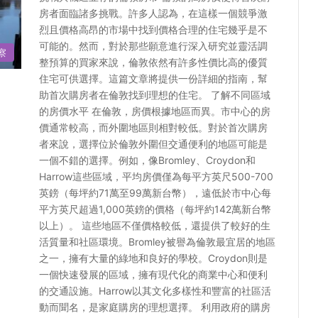
房者面臨諸多挑戰。許多人認為，在這樣一個競爭激
烈且價格高昂的市場中找到價格合理的住宅幾乎是不
可能的。然而，對於那些願意進行深入研究並靈活調
察
整預算的買家來說，倫敦依然有許多性價比高的優質
住宅可供選擇。這篇文章將提供一份詳細的指南，幫
助首次購房者在倫敦找到理想的住宅。 了解不同區域
的房價水平 在倫敦，房價根據地區而異。市中心的房
價通常較高，而外圍地區則相對較低。對於首次購房
者來說，選擇位於倫敦外圍但交通便利的地區可能是
一個不錯的選擇。例如，像Bromley、Croydon和
Harrow這些區域，平均房價僅為每平方英尺500-700
英鎊（每坪約71萬至99萬新台幣），遠低於市中心每
平方英尺超過1,000英鎊的價格（每坪約142萬新台幣
以上）。 這些地區不僅價格較低，還提供了較好的生
活質量和社區環境。Bromley被譽為倫敦最宜居的地區
之一，擁有大量的綠地和良好的學校。Croydon則是
一個快速發展的區域，擁有現代化的商業中心和便利
的交通設施。Harrow以其文化多樣性和豐富的社區活
動而聞名，是家庭購房的理想選擇。 利用政府的購房