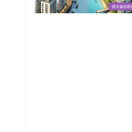
傑夫倫敦觀